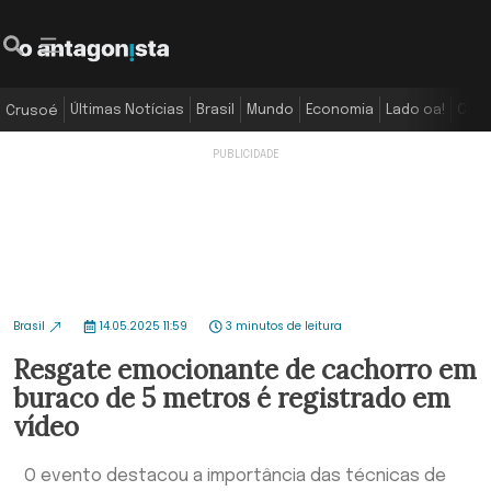
Últimas Notícias
Brasil
Mundo
Economia
Lado oa!
Colu
Crusoé
Brasil
14.05.2025 11:59
3 minutos de leitura
Resgate emocionante de cachorro em
buraco de 5 metros é registrado em
vídeo
O evento destacou a importância das técnicas de