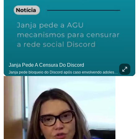
Janja Pede A Censura Do Discord
Janja pede bloqueio do Discord após caso envolvendo adolescente: “Precisamos tirar do ar”. #OAntagonista Se você busca informação com credibilidade, inscreva-se agora e ative o