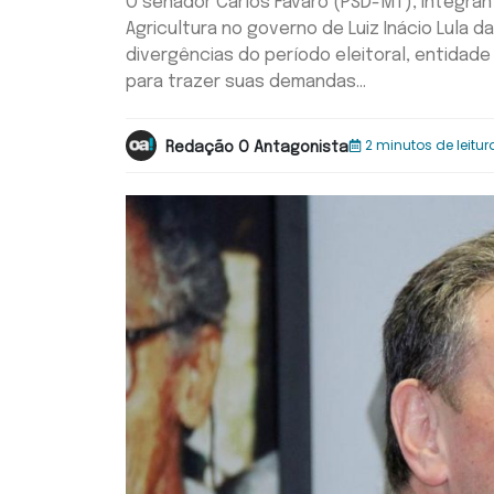
O senador Carlos Fávaro (PSD-MT), integran
Agricultura no governo de Luiz Inácio Lula d
divergências do período eleitoral, entidad
para trazer suas demandas...
2 minutos de leitur
Redação O Antagonista