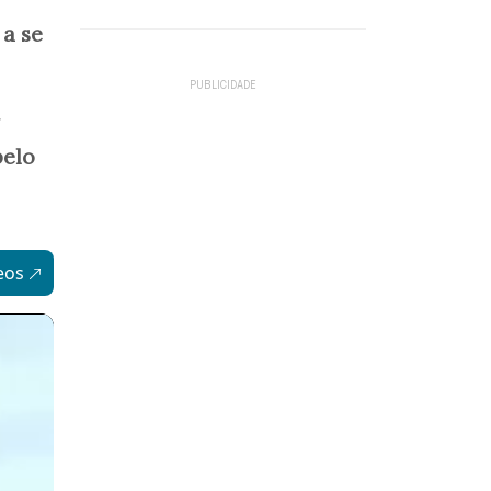
a se
r
pelo
eos