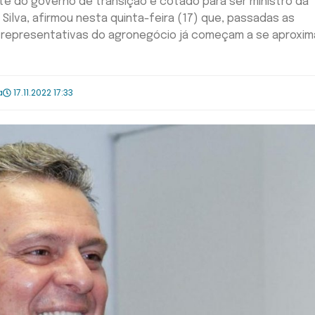
te do governo de transição e cotado para ser ministro da
a Silva, afirmou nesta quinta-feira (17) que, passadas as
e representativas do agronegócio já começam a se aproxim
a
17.11.2022 17:33