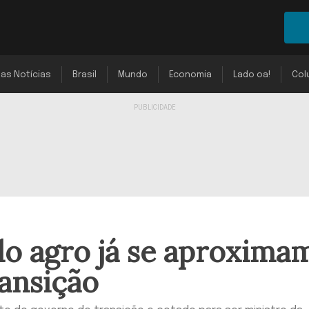
mas Notícias
Brasil
Mundo
Economia
Lado oa!
Col
o agro já se aproxima
ansição