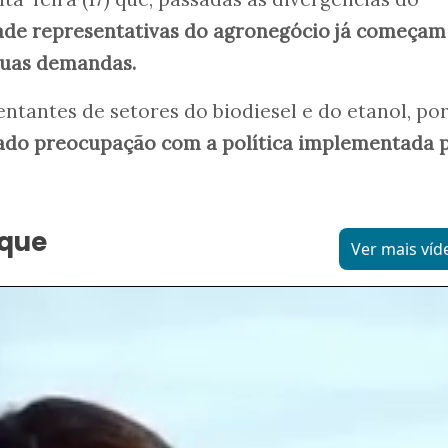
ade representativas do agronegócio já começam 
suas demandas.
ntantes de setores do biodiesel e do etanol, po
do preocupação com a política implementada 
aque
Ver mais víd