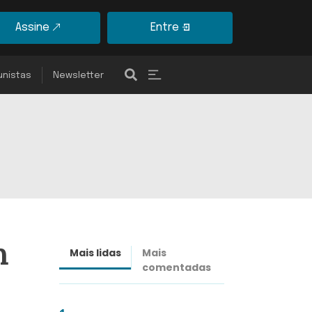
Assine
Entre
unistas
Newsletter
m
Mais lidas
Mais
Últimas
comentadas
notícias