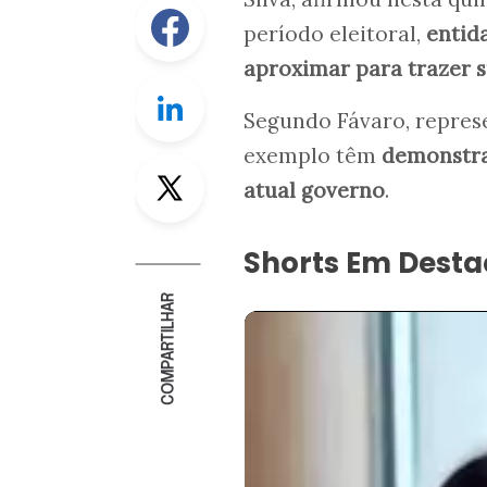
Facebook
período eleitoral,
entid
aproximar para trazer 
Linkedin
Segundo Fávaro, represe
exemplo têm
demonstra
Twitter
atual governo
.
Shorts Em Dest
COMPARTILHAR