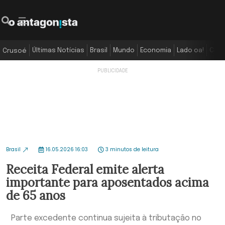
Últimas Notícias
Brasil
Mundo
Economia
Lado oa!
Colu
Crusoé
Brasil
16.05.2026 16:03
3 minutos de leitura
Receita Federal emite alerta
importante para aposentados acima
de 65 anos
Parte excedente continua sujeita à tributação no