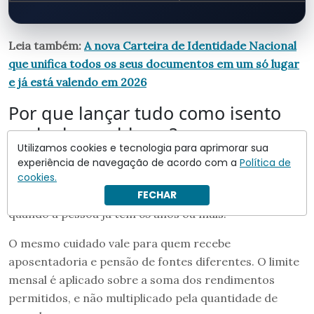
Leia também:
A nova Carteira de Identidade Nacional
que unifica todos os seus documentos em um só lugar
e já está valendo em 2026
Por que lançar tudo como isento
pode dar problema?
Utilizamos cookies e tecnologia para aprimorar sua
A isenção extra não vale para qualquer renda. Aluguéis,
experiência de navegação de acordo com a
Política de
salários, aplicações financeiras e outros recebimentos
cookies.
FECHAR
continuam seguindo suas próprias regras, mesmo
quando a pessoa já tem 65 anos ou mais.
O mesmo cuidado vale para quem recebe
aposentadoria e pensão de fontes diferentes. O limite
mensal é aplicado sobre a soma dos rendimentos
permitidos, e não multiplicado pela quantidade de