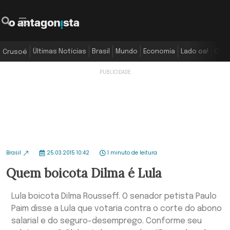
Últimas Notícias
Brasil
Mundo
Economia
Lado oa!
Colu
Crusoé
Brasil
25.03.2015 10:42
1 minuto de leitura
Quem boicota Dilma é Lula
Lula boicota Dilma Rousseff. O senador petista Paulo
Paim disse a Lula que votaria contra o corte do abono
salarial e do seguro-desemprego. Conforme seu