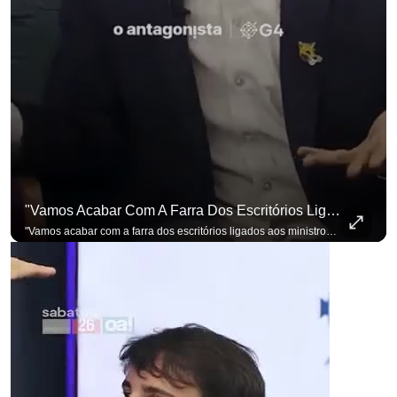
"Vamos Acabar Com A Farra Dos Escritórios Ligados Aos Ministros Do STF"
"Vamos acabar com a farra dos escritórios ligados aos ministros do STF". Essa foi a resposta de Renan Santos ao ser questionado sobre o Judiciário. Se você busca informação com credibilidade, inscreva-se agora e ative o