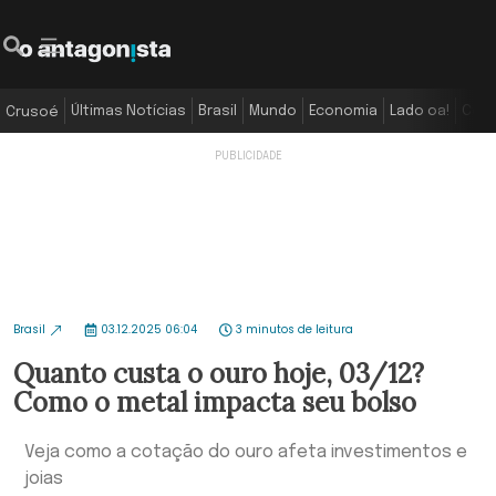
Últimas Notícias
Brasil
Mundo
Economia
Lado oa!
Colu
Crusoé
Brasil
03.12.2025 06:04
3 minutos de leitura
Quanto custa o ouro hoje, 03/12?
Como o metal impacta seu bolso
Veja como a cotação do ouro afeta investimentos e
joias