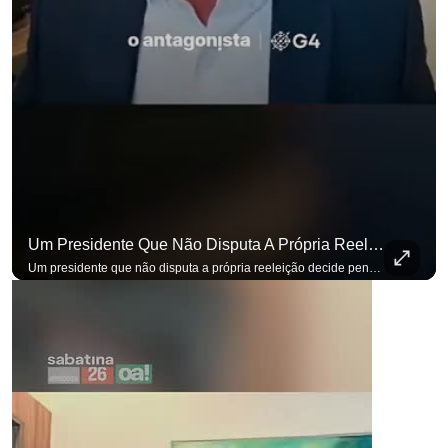
Um Presidente Que Não Disputa A Própria Reeleição Decide Pensando Em Quem Vem Depois.
Um presidente que não disputa a própria reeleição decide pensando em quem vem depois. Foi assim que Flávio Bolsonaro defendeu a PEC do fim da reeleição, primeira das medidas que citou para o ambiente de negócios. Se você busca informação com credibilidade, inscreva-se agora e ative o