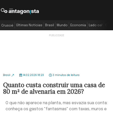
Últimas Notícias
Brasil
Mundo
Economia
Lado oa!
Colu
Crusoé
Brasil
14.02.2026 18:23
3 minutos de leitura
Quanto custa construir uma casa de
80 m² de alvenaria em 2026?
O que não aparece na planta, mas esvazia sua conta:
conheça os gastos "fantasmas" com taxas, muros e