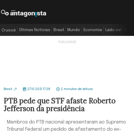
Últimas Notícias
Brasil
Mundo
Economia
Lado oa!
Colu
Crusoé
Brasil
27.10.2021 17:28
2 minutos de leitura
PTB pede que STF afaste Roberto
Jefferson da presidência
Membros do PTB nacional apresentaram ao Supremo
Tribunal Federal um pedido de afastamento do ex-