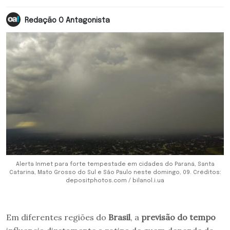
Redação O Antagonista
Alerta Inmet para forte tempestade em cidades do Paraná, Santa
Catarina, Mato Grosso do Sul e São Paulo neste domingo, 09. Créditos:
depositphotos.com / bilanol.i.ua
Em diferentes regiões do
Brasil
, a
previsão do tempo