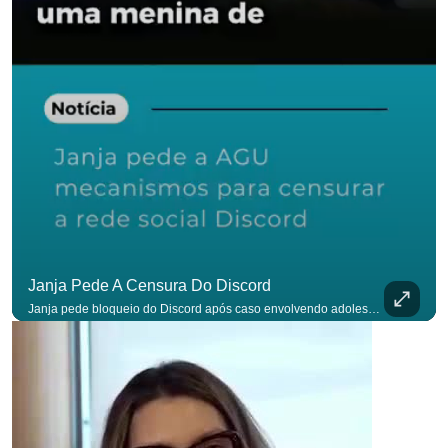
Janja Pede A Censura Do Discord
Janja pede bloqueio do Discord após caso envolvendo adolescente: “Precisamos tirar do ar”. #OAntagonista Se você busca informação com credibilidade, inscreva-se agora e ative o