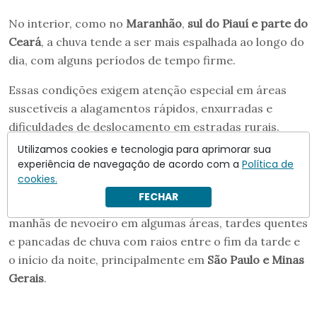
No interior, como no
Maranhão
,
sul do Piauí e parte do
Ceará
, a chuva tende a ser mais espalhada ao longo do
dia, com alguns períodos de tempo firme.
Essas condições exigem atenção especial em áreas
suscetíveis a alagamentos rápidos, enxurradas e
dificuldades de deslocamento em estradas rurais.
Utilizamos cookies e tecnologia para aprimorar sua
Como está o tempo no Sudeste do
experiência de navegação de acordo com a
Política de
Brasil
cookies.
FECHAR
No
Sudeste
, o padrão é de grande variação, com
manhãs de nevoeiro em algumas áreas, tardes quentes
e pancadas de chuva com raios entre o fim da tarde e
o início da noite, principalmente em
São Paulo e Minas
Gerais
.