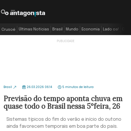
Últimas Notícias
Brasil
Mundo
Economia
Lado oa!
Colu
Crusoé
Brasil
26.03.2026 06:14
5 minutos de leitura
Previsão do tempo aponta chuva em
quase todo o Brasil nessa 5°feira, 26
Sistemas típicos do fim do verão e início do outono
ainda favorecem temporais em boa parte do país.