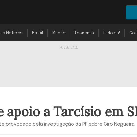
mas Notícias
Brasil
Mundo
Economia
Lado oa!
Col
e apoio a Tarcísio em S
te provocado pela investigação da PF sobre Ciro Nogueira