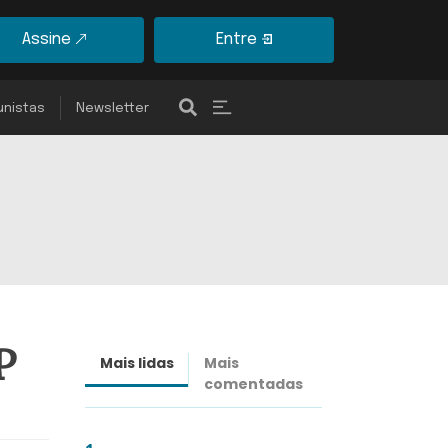
Assine
Entre
unistas
Newsletter
P
Mais lidas
Mais
Últimas
comentadas
notícias