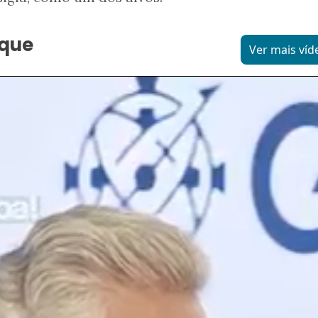
aque
Ver mais víd