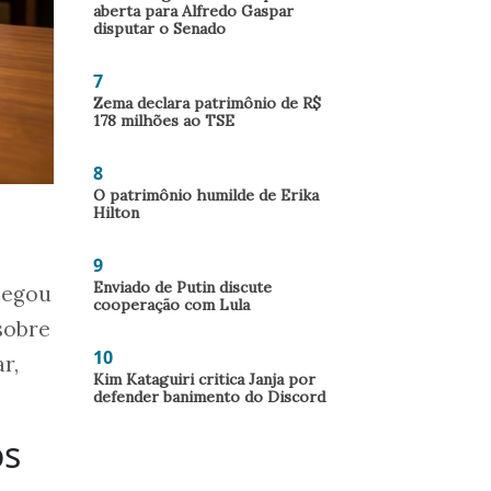
aberta para Alfredo Gaspar
disputar o Senado
7
Zema declara patrimônio de R$
178 milhões ao TSE
8
O patrimônio humilde de Erika
Hilton
9
Enviado de Putin discute
pegou
cooperação com Lula
 sobre
10
r,
Kim Kataguiri critica Janja por
defender banimento do Discord
os