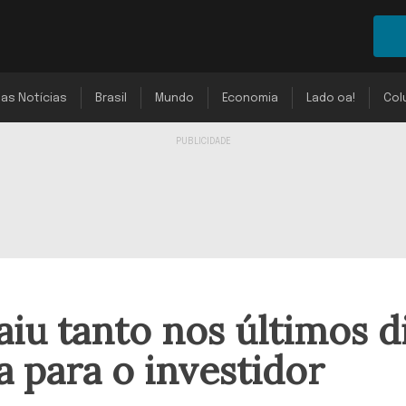
mas Notícias
Brasil
Mundo
Economia
Lado oa!
Col
aiu tanto nos últimos d
a para o investidor