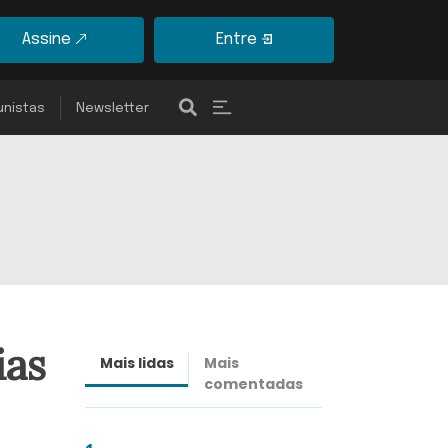
Assine
Entre
unistas
Newsletter
ias
Mais lidas
Mais
Últimas
comentadas
notícias