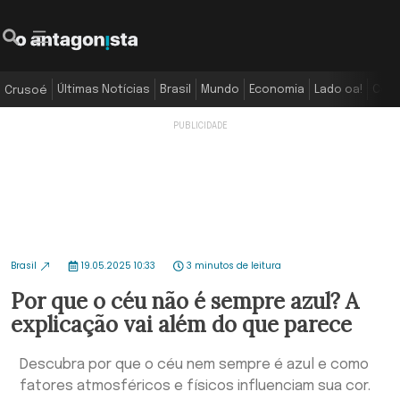
Últimas Notícias
Brasil
Mundo
Economia
Lado oa!
Colu
Crusoé
Brasil
19.05.2025 10:33
3 minutos de leitura
Por que o céu não é sempre azul? A
explicação vai além do que parece
Descubra por que o céu nem sempre é azul e como
fatores atmosféricos e físicos influenciam sua cor.