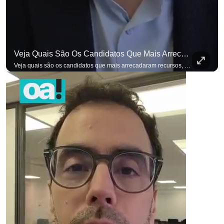
Veja Quais São Os Candidatos Que Mais Arrecadaram Recursos, Até Agora, Por Meio De Vaquinhas Eleito
Veja quais são os candidatos que mais arrecadaram recursos, até agora, por meio de vaquinhas eleitorais. #OAntagonista Se você busca informação com credibilidade, inscreva-se agora e ative o