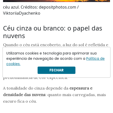
céu azul. Créditos: depositphotos.com /
ViktoriiaDyachenko
Céu cinza ou branco: o papel das
nuvens
Quando o céu está encoberto, a luz do sol é refletida e
espalhada por
gotículas de água presentes nas nuvens
.
Utilizamos cookies e tecnologia para aprimorar sua
Ao contrário das moléculas de gás, essas partículas
experiência de navegação de acordo com a
Política de
cookies.
maiores
dispersam todas as cores igualmente
, o que
FECHAR
resulta em um
céu branco ou cinza
, sem
predominância de cor específica.
A tonalidade do cinza depende da
espessura e
densidade das nuvens
: quanto mais carregadas, mais
escuro fica o céu.