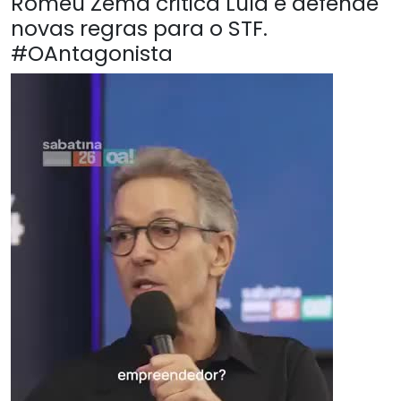
Romeu Zema critica Lula e defende
novas regras para o STF.
#OAntagonista