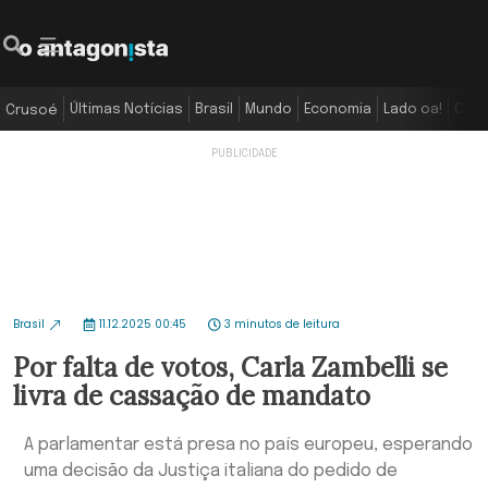
Últimas Notícias
Brasil
Mundo
Economia
Lado oa!
Colu
Crusoé
Brasil
11.12.2025 00:45
3 minutos de leitura
Por falta de votos, Carla Zambelli se
livra de cassação de mandato
A parlamentar está presa no país europeu, esperando
uma decisão da Justiça italiana do pedido de