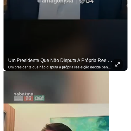
para não perder nenhuma atualização!
Ouça O Antagonista nos principais 
Um Presidente Que Não Disputa A Própria Reeleição Decide Pensando Em Quem Vem Depois.
Um presidente que não disputa a própria reeleição decide pensando em quem vem depois. Foi assim que Flávio Bolsonaro defendeu a PEC do fim da reeleição, primeira das medidas que citou para o ambiente de negócios. Se você busca informação com credibilidade, inscreva-se agora e ative o