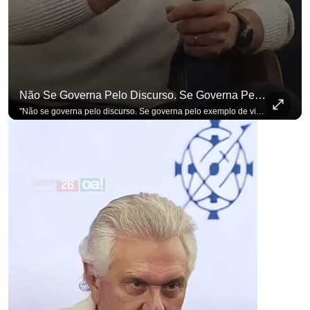
Não Se Governa Pelo Discurso. Se Governa Pelo Exemplo De Vida", Alfineta Ronaldo Caiado
"Não se governa pelo discurso. Se governa pelo exemplo de vida", alfineta Ronaldo Caiado, respondendo a empresários na primeira Sabatina Presidencial com a pauta definida por quem constrói o país. Se você busca informação com credibilidade, inscreva-se agora e ative o