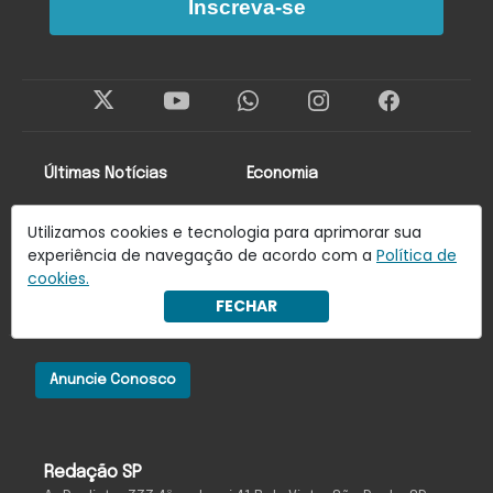
Inscreva-se
Últimas Notícias
Economia
Brasil
Lado oa!
Utilizamos cookies e tecnologia para aprimorar sua
experiência de navegação de acordo com a
Política de
Mundo
Colunistas
cookies.
Newsletter
FECHAR
Anuncie Conosco
Redação SP