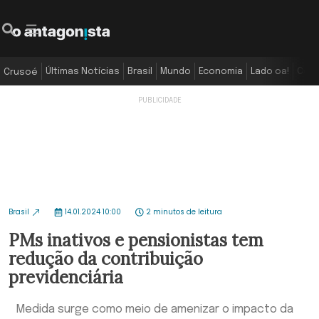
Últimas Notícias
Brasil
Mundo
Economia
Lado oa!
Colu
Crusoé
Brasil
14.01.2024 10:00
2 minutos de leitura
PMs inativos e pensionistas tem
redução da contribuição
previdenciária
Medida surge como meio de amenizar o impacto da