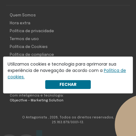
Quem Somos
Hora extra
Política de privacidade
Termos de uso
Política de Cookies
Política de compliance
Princípios Editoriais
Utilizamos cookies e tecnologia para aprimorar sua
experiência de navegação de acordo com a
Política de
Perguntas Frequentes
cookies.
FECHAR
Com inteligência e tecnologia:
Object1ve - Marketing Solution
O Antagonista , 2026, Todos os direitos reservados,
25.163.879/0001-13.