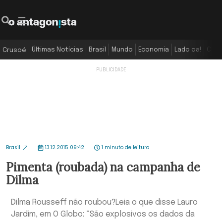
Últimas Notícias
Brasil
Mundo
Economia
Lado oa!
Colu
Crusoé
Brasil
13.12.2015 09:42
1 minuto de leitura
Pimenta (roubada) na campanha de
Dilma
Dilma Rousseff não roubou?Leia o que disse Lauro
Jardim, em O Globo: “São explosivos os dados da