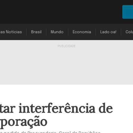
mas Notícias
Brasil
Mundo
Economia
Lado oa!
Col
tar interferência de
rporação