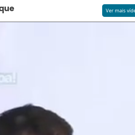
aque
Ver mais víd