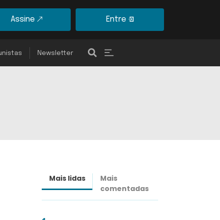
Assine
Entre
unistas
Newsletter
Mais lidas
Mais
Últimas
comentadas
notícias