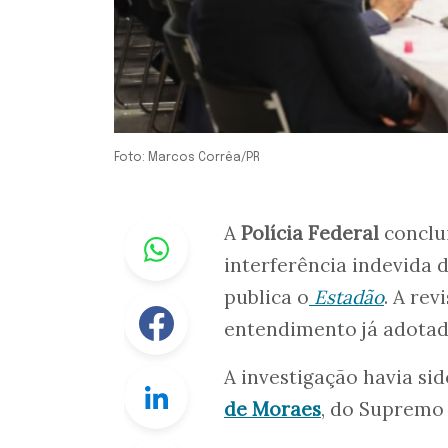
Foto: Marcos Corrêa/PR
Whastapp
A
Polícia Federal
conclui
interferência indevida 
publica o
Estadão
. A rev
Facebook
entendimento já adotad
A investigação havia si
Linkedin
de Moraes
, do Supremo 