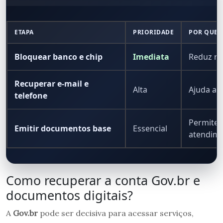
ETAPA
PRIORIDADE
POR QUE 
Bloquear banco e chip
Imediata
Reduz ri
Recuperar e-mail e
Alta
Ajuda a 
telefone
Permite 
Emitir documentos base
Essencial
atendim
Como recuperar a conta Gov.br e
documentos digitais?
A
Gov.br
pode ser decisiva para acessar serviços,