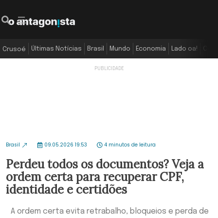
Últimas Notícias
Brasil
Mundo
Economia
Lado oa!
Colu
Crusoé
Brasil
09.05.2026 19:53
4 minutos de leitura
Perdeu todos os documentos? Veja a
ordem certa para recuperar CPF,
identidade e certidões
A ordem certa evita retrabalho, bloqueios e perda de