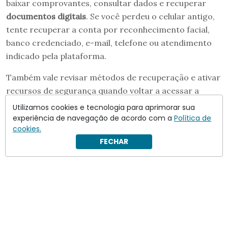
baixar comprovantes, consultar dados e recuperar
documentos digitais
. Se você perdeu o celular antigo,
tente recuperar a conta por reconhecimento facial,
banco credenciado, e-mail, telefone ou atendimento
indicado pela plataforma.
Também vale revisar métodos de recuperação e ativar
recursos de segurança quando voltar a acessar a
conta. Isso evita que uma nova perda deixe você
Utilizamos cookies e tecnologia para aprimorar sua
novamente sem entrada em serviços públicos e
experiência de navegação de acordo com a
Política de
cookies.
aplicativos oficiais.
FECHAR