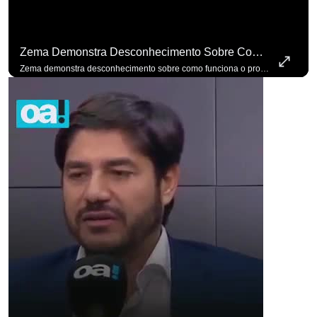
Zema Demonstra Desconhecimento Sobre Como Funciona O Processo De Mudança Das Leis. #OAntagonista
Zema demonstra desconhecimento sobre como funciona o processo de mudança das leis. #OAntagonista Se você busca informação com credibilidade, inscreva-se agora e ative o