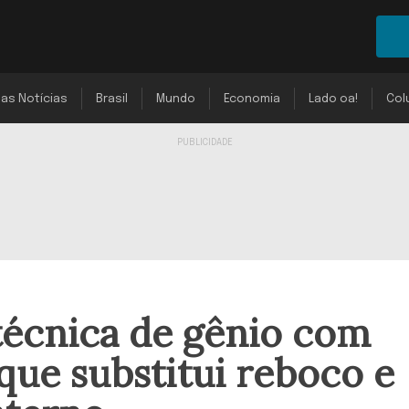
mas Notícias
Brasil
Mundo
Economia
Lado oa!
Col
técnica de gênio com
que substitui reboco e