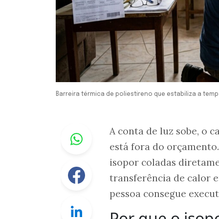
Barreira térmica de poliestireno que estabiliza a tem
Whastapp
A conta de luz sobe, o 
está fora do orçamento.
isopor coladas diretam
Facebook
transferência de calor
pessoa consegue execut
Linkedin
Por que o isop