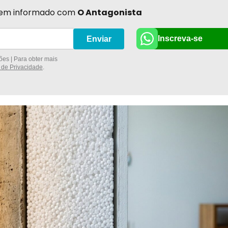
r bem informado com
O Antagonista
Inscreva-se
Enviar
es | Para obter mais
a de Privacidade
.