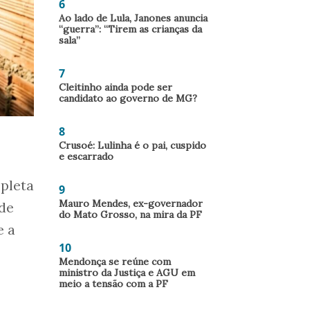
6
Ao lado de Lula, Janones anuncia
“guerra”: “Tirem as crianças da
sala”
7
Cleitinho ainda pode ser
candidato ao governo de MG?
8
Crusoé: Lulinha é o pai, cuspido
e escarrado
mpleta
9
Mauro Mendes, ex-governador
 de
do Mato Grosso, na mira da PF
e a
10
Mendonça se reúne com
ministro da Justiça e AGU em
meio a tensão com a PF