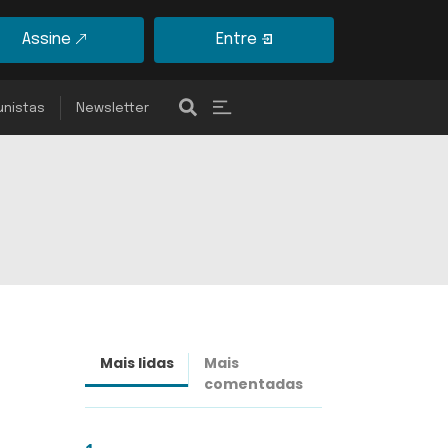
Assine
Entre
unistas
Newsletter
Mais lidas
Mais
Últimas
comentadas
notícias