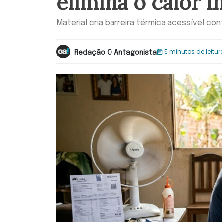
elimina o calor i
Material cria barreira térmica acessível co
5 minutos de leitur
Redação O Antagonista