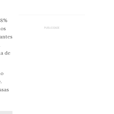
98%
dos
lantes
a
da de
ho
.
ssas