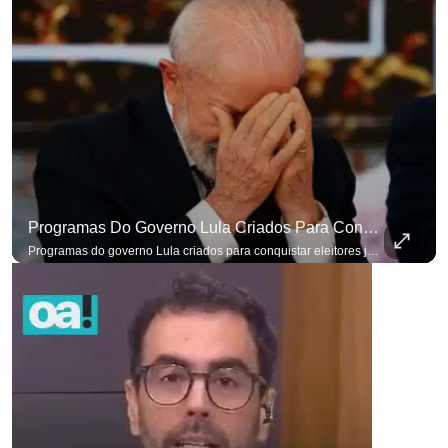
Programas Do Governo Lula Criados Para Conquistar Eleitores Já Não Têm Mais O Mesmo Efeito
Programas do governo Lula criados para conquistar eleitores já não têm o mesmo efeito de campanhas anteriores. #OAntagonista Se você busca informação com credibilidade, inscreva-se agora e ative o