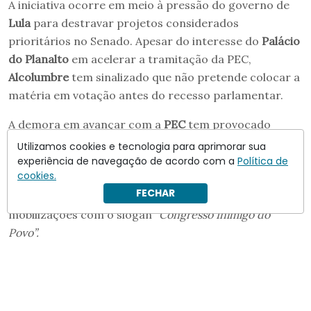
A iniciativa ocorre em meio à pressão do governo de
Lula
para destravar projetos considerados
prioritários no Senado. Apesar do interesse do
Palácio
do Planalto
em acelerar a tramitação da PEC,
Alcolumbre
tem sinalizado que não pretende colocar a
matéria em votação antes do recesso parlamentar.
A demora em avançar com a
PEC
tem provocado
reação dentro do
PT
. Integrantes da legenda
Utilizamos cookies e tecnologia para aprimorar sua
passaram a discutir estratégias para aumentar a
experiência de navegação de acordo com a
Política de
cookies.
pressão sobre o comando do Senado, incluindo
FECHAR
campanhas nas redes sociais e a retomada de
mobilizações com o slogan
“Congresso Inimigo do
Povo”.