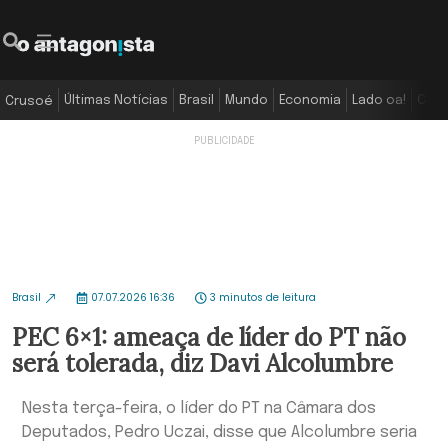
Últimas Notícias
Brasil
Mundo
Economia
Lado oa!
Colu
Crusoé
Brasil
07.07.2026 16:36
3 minutos de leitura
PEC 6×1: ameaça de líder do PT não
será tolerada, diz Davi Alcolumbre
Nesta terça-feira, o líder do PT na Câmara dos
Deputados, Pedro Uczai, disse que Alcolumbre seria