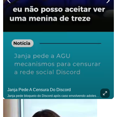
Janja Pede A Censura Do Discord
Janja pede bloqueio do Discord após caso envolvendo adolescente: “Precisamos tirar do ar”. #OAntagonista Se você busca informação com credibilidade, inscreva-se agora e ative o