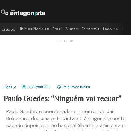
Últimas Notícias
Brasil
Mundo
Economia
Lado oa!
Colu
Crusoé
Brasil
08.09.2018 16:06
1 minuto de leitura
Paulo Guedes: “Ninguém vai recuar”
Paulo Guedes, o coordenador econômico de Jair
Bolsonaro, deu uma entrevista a O Antagonista neste
sábado depois de ir ao hospital Albert Einstein para se