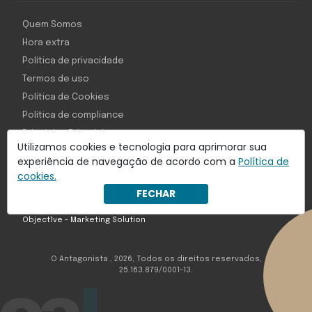
Quem Somos
Hora extra
Política de privacidade
Termos de uso
Política de Cookies
Política de compliance
Princípios Editoriais
Utilizamos cookies e tecnologia para aprimorar sua
Perguntas Frequentes
experiência de navegação de acordo com a
Política de
cookies.
FECHAR
Com inteligência e tecnologia:
Object1ve - Marketing Solution
O Antagonista , 2026, Todos os direitos reservados,
25.163.879/0001-13.