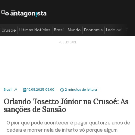
Últimas Notícias
Brasil
Mundo
Economia
Lado oa!
Colu
Crusoé
Brasil
10.08.2025 09:00
2 minutos de leitura
Orlando Tosetto Júnior na Crusoé: As
sanções de Sansão
O pior que pode acontecer é pegar quatorze anos de
cadeia e morrer nela de infarto só porque algum