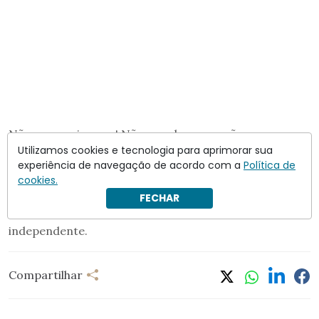
Não nos queixemos! Não mordamos a mão que nos
Utilizamos cookies e tecnologia para aprimorar sua
estapeia.
experiência de navegação de acordo com a
Política de
cookies.
Para nós, o pior que pode acontecer…
FECHAR
Siga a leitura
em
Crusoé.
Assine e apoie o jornalismo
independente.
Compartilhar