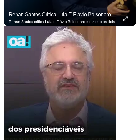
Renan Santos Critica Lula E Flávio Bolsonaro E Diz Que Os Dois São Lados Da Mesma Moeda.
Renan Santos critica Lula e Flávio Bolsonaro e diz que os dois são lados da mesma moeda. #OAntagonista Se você busca informação com credibilidade, inscreva-se agora e ative o