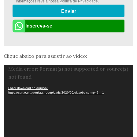
informações reveja nossa
Política de Privacidade
.
Enviar
Inscreva-se
Clique abaixo para assistir ao vídeo:
Tocador
Media error: Format(s) not supported or source(s)
de
not found
vídeo
Fazer download do arquivo:
https://cdn.oantagonista.net/uploads/2020/06/olavobolso.mp4?_=1