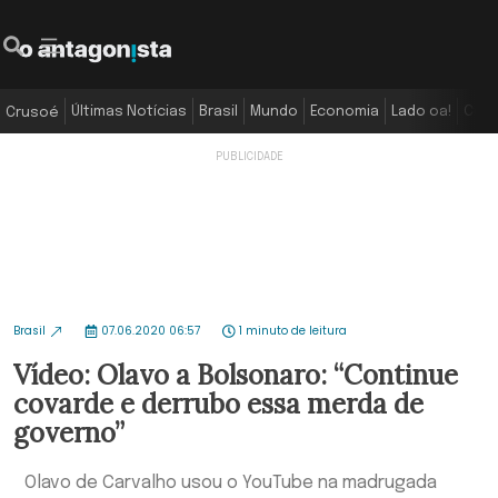
Últimas Notícias
Brasil
Mundo
Economia
Lado oa!
Colu
Crusoé
Brasil
07.06.2020 06:57
1 minuto de leitura
Vídeo: Olavo a Bolsonaro: “Continue
covarde e derrubo essa merda de
governo”
Olavo de Carvalho usou o YouTube na madrugada