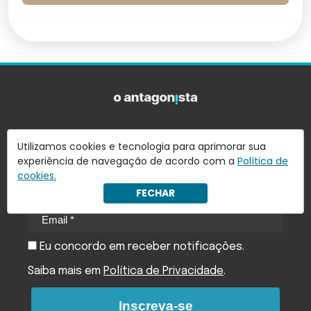
Quer receber notícias do Antagonista em seu
Utilizamos cookies e tecnologia para aprimorar sua
experiência de navegação de acordo com a
Política de
e-mail?
cookies.
Assine nossa newsletter e receba as principais notícias
em seu e-mail
FECHAR
Eu concordo em receber notificações.
Saiba mais em
Política de Privacidade
.
Inscreva-se