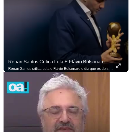
Renan Santos Critica Lula E Flávio Bolsonaro E Diz Que Os Dois São Lados Da Mesma Moeda.
Renan Santos critica Lula e Flávio Bolsonaro e diz que os dois são lados da mesma moeda. #OAntagonista Se você busca informação com credibilidade, inscreva-se agora e ative o