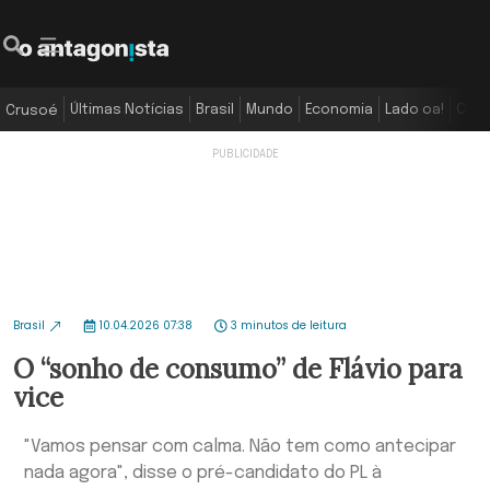
Últimas Notícias
Brasil
Mundo
Economia
Lado oa!
Colu
Crusoé
Brasil
10.04.2026 07:38
3 minutos de leitura
O “sonho de consumo” de Flávio para
vice
"Vamos pensar com calma. Não tem como antecipar
nada agora", disse o pré-candidato do PL à