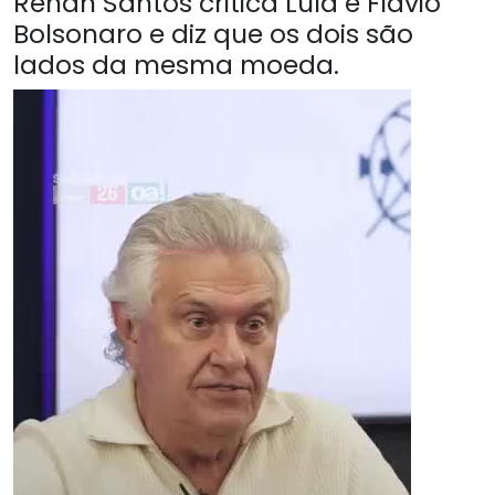
Renan Santos critica Lula e Flávio
Bolsonaro e diz que os dois são
lados da mesma moeda.