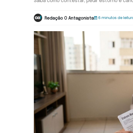
Saiba como contestar, pedir estorno e canc
6 minutos de leitur
Redação O Antagonista