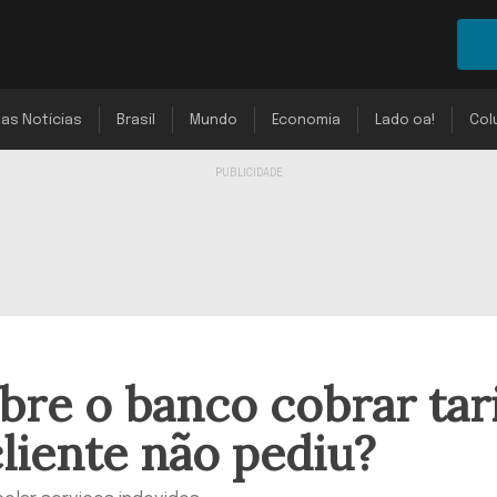
mas Notícias
Brasil
Mundo
Economia
Lado oa!
Col
obre o banco cobrar tar
liente não pediu?