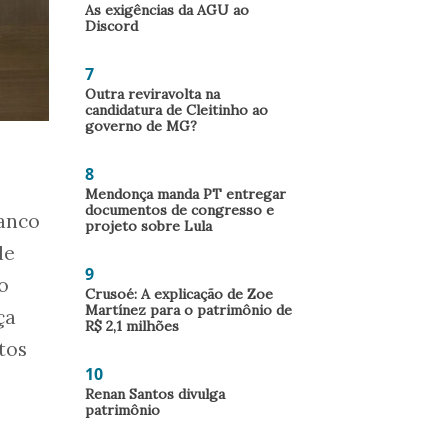
As exigências da AGU ao
Discord
7
Outra reviravolta na
candidatura de Cleitinho ao
governo de MG?
8
Mendonça manda PT entregar
documentos de congresso e
banco
projeto sobre Lula
de
9
o
Crusoé: A explicação de Zoe
Martínez para o patrimônio de
ça
R$ 2,1 milhões
tos
10
Renan Santos divulga
patrimônio