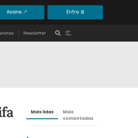
Assine
Entre
unistas
Newsletter
ifa
Mais lidas
Mais
Últimas
comentadas
notícias