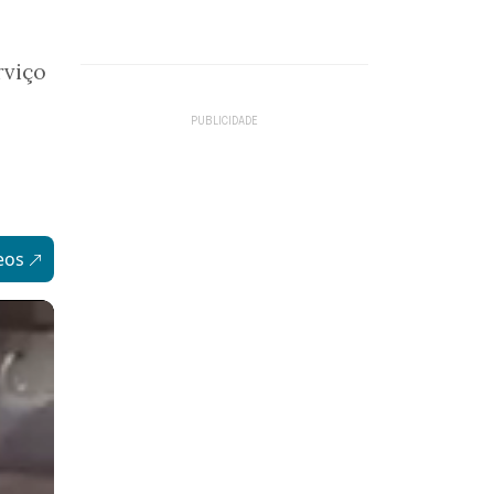
rviço
eos