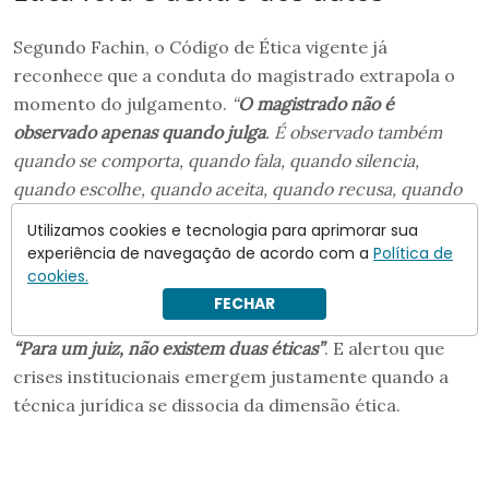
Segundo Fachin, o Código de Ética vigente já
reconhece que a conduta do magistrado extrapola o
momento do julgamento.
“
O magistrado não é
observado apenas quando julga
. É observado também
quando se comporta, quando fala, quando silencia,
quando escolhe, quando aceita, quando recusa, quando
se afasta de situações que possam comprometer sua
Utilizamos cookies e tecnologia para aprimorar sua
independência”
, disse.
experiência de navegação de acordo com a
Política de
cookies.
O ministro defendeu que não há separação possível
FECHAR
entre a ética na vida pública e na vida privada do juiz:
“Para um juiz, não existem duas éticas”
. E alertou que
crises institucionais emergem justamente quando a
técnica jurídica se dissocia da dimensão ética.