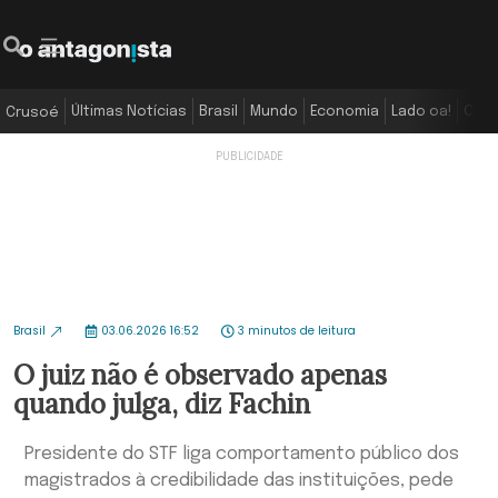
Últimas Notícias
Brasil
Mundo
Economia
Lado oa!
Colu
Crusoé
Brasil
03.06.2026 16:52
3 minutos de leitura
O juiz não é observado apenas
quando julga, diz Fachin
Presidente do STF liga comportamento público dos
magistrados à credibilidade das instituições, pede