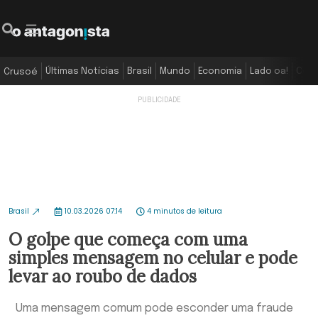
Últimas Notícias
Brasil
Mundo
Economia
Lado oa!
Colu
Crusoé
Brasil
10.03.2026 07:14
4 minutos de leitura
O golpe que começa com uma
simples mensagem no celular e pode
levar ao roubo de dados
Uma mensagem comum pode esconder uma fraude