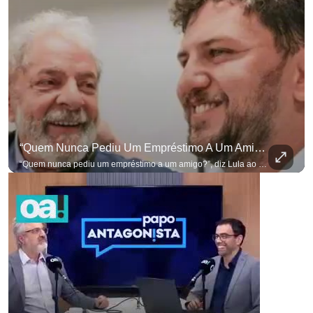
para não perder nenhuma at
“Quem Nunca Pediu Um Empréstimo A Um Amigo?”, Diz Lula Ao Defender Seu Ex-Chefe De Gabinete
“Quem nunca pediu um empréstimo a um amigo?”, diz Lula ao defender seu ex-chefe de gabinete Marcola, que recebeu R$ 249 mil de uma empresa ligada a uma amiga de Lulinha. #OAntagonista Se você busca informação com credibilidade, inscreva-se agora e ative o