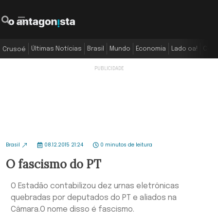
Últimas Notícias
Brasil
Mundo
Economia
Lado oa!
Colu
Crusoé
Brasil
08.12.2015 21:24
0 minutos de leitura
O fascismo do PT
O Estadão contabilizou dez urnas eletrônicas
quebradas por deputados do PT e aliados na
Câmara.O nome disso é fascismo.