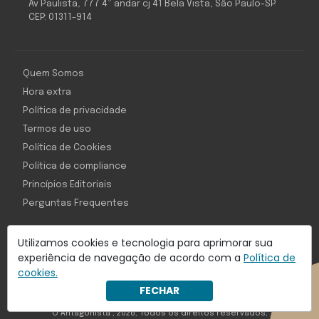
Av Paulista, 777 4º andar cj 41 Bela Vista, São Paulo-SP
CEP: 01311-914
Quem Somos
Hora extra
Política de privacidade
Termos de uso
Política de Cookies
Política de compliance
Princípios Editoriais
Perguntas Frequentes
Utilizamos cookies e tecnologia para aprimorar sua
experiência de navegação de acordo com a
Política de
Com inteligência e tecnologia:
cookies.
Object1ve - Marketing Solution
FECHAR
O Antagonista , 2026, Todos os direitos reservados,