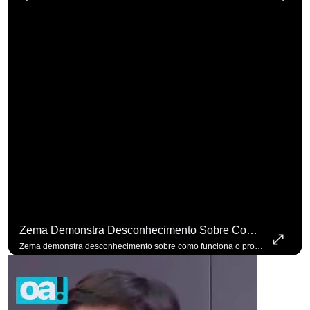
Zema Demonstra Desconhecimento Sobre Como Funciona O Processo De Mudança Das Leis. #OAntagonista
para não perder nenhuma at
Zema demonstra desconhecimento sobre como funciona o processo de mudança das leis. #OAntagonista Se você busca informação com credibilidade, inscreva-se agora e ative o