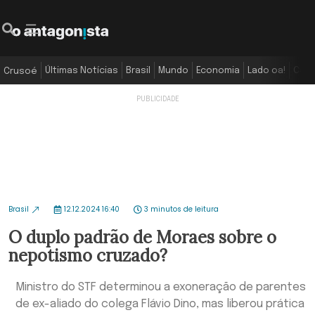
Últimas Notícias
Brasil
Mundo
Economia
Lado oa!
Colu
Crusoé
Brasil
12.12.2024 16:40
3 minutos de leitura
O duplo padrão de Moraes sobre o
nepotismo cruzado?
Ministro do STF determinou a exoneração de parentes
de ex-aliado do colega Flávio Dino, mas liberou prática