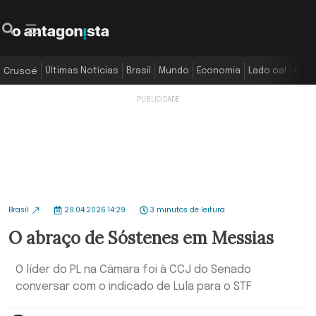
Últimas Notícias
Brasil
Mundo
Economia
Lado oa!
Colu
Crusoé
Brasil
29.04.2026 14:29
3 minutos de leitura
O abraço de Sóstenes em Messias
O líder do PL na Câmara foi à CCJ do Senado
conversar com o indicado de Lula para o STF