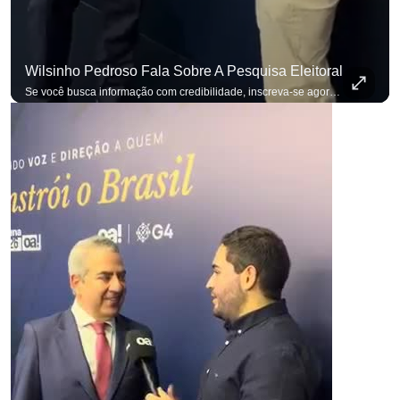
Wilsinho Pedroso Fala Sobre A Pesquisa Eleitoral
para não perder nenhuma atualização!
Ouça O Antagonista nos principais 
Se você busca informação com credibilidade, inscreva-se agora e ative o
p