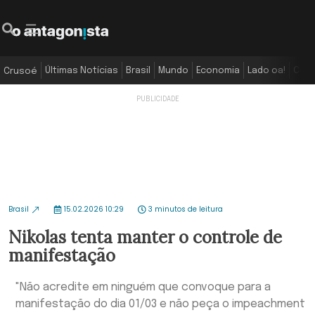
Últimas Notícias
Brasil
Mundo
Economia
Lado oa!
Colu
Crusoé
Brasil
15.02.2026 10:29
3 minutos de leitura
Nikolas tenta manter o controle de
manifestação
"Não acredite em ninguém que convoque para a
manifestação do dia 01/03 e não peça o impeachment