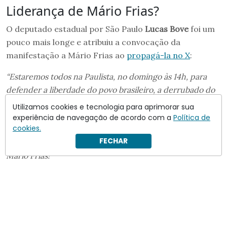
Liderança de Mário Frias?
O deputado estadual por São Paulo
Lucas Bove
foi um
pouco mais longe e atribuiu a convocação da
manifestação a Mário Frias ao
propagá-la no X
:
“Estaremos todos na Paulista, no domingo às 14h, para
defender a liberdade do povo brasileiro, a derrubado do
veto da dosimetria e a anistia para Jair Bolsonaro e todos
Utilizamos cookies e tecnologia para aprimorar sua
os presos políticos de 8/jan! Vamos, ainda, bradar para
experiência de navegação de acordo com a
Política de
cookies.
todos a ÚNICA solução verdadeira para o Brasil: eleger
FECHAR
Flávio Bolsonaro presidente! Parabéns pela liderança,
Mário Frias!”