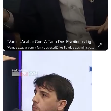
"Vamos Acabar Com A Farra Dos Escritórios Ligados Aos Ministros Do STF"
para não perder n
"Vamos acabar com a farra dos escritórios ligados aos ministros do STF". Essa foi a resposta de Renan Santos ao ser questionado sobre o Judiciário. Se você busca informação com credibilidade, inscreva-se agora e ative o