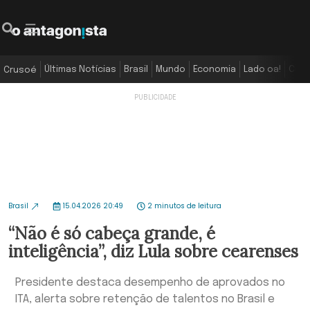
Últimas Notícias
Brasil
Mundo
Economia
Lado oa!
Colu
Crusoé
Brasil
15.04.2026 20:49
2 minutos de leitura
“Não é só cabeça grande, é
inteligência”, diz Lula sobre cearenses
Presidente destaca desempenho de aprovados no
ITA, alerta sobre retenção de talentos no Brasil e