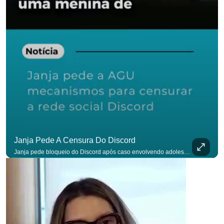
para não perder n
Janja Pede A Censura Do Discord
Janja pede bloqueio do Discord após caso envolvendo adolescente: “Precisamos tirar do ar”. #OAntagonista Se você busca informação com credibilidade, inscreva-se agora e ative o