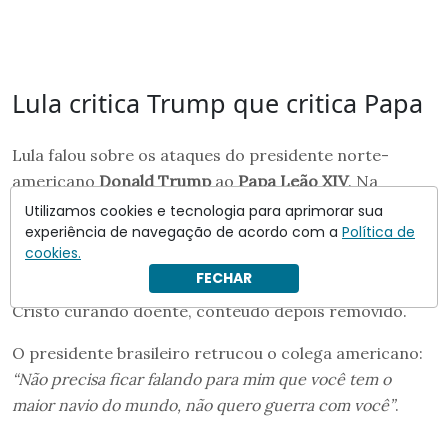
Lula critica Trump que critica Papa
Lula falou sobre os ataques do presidente norte-
americano
Donald Trump
ao
Papa Leão XIV
. Na
semana passada, Trump declarou não ser “
grande fã”
Utilizamos cookies e tecnologia para aprimorar sua
experiência de navegação de acordo com a
Política de
do líder católico, acusando-o de
“brincar”
com o Irã e
cookies.
sua busca por capacidade nuclear. Trump publicou
FECHAR
posteriormente foto representando-se como Jesus
Cristo curando doente, conteúdo depois removido.
O presidente brasileiro retrucou o colega americano:
“Não precisa ficar falando para mim que você tem o
maior navio do mundo, não quero guerra com você”
.