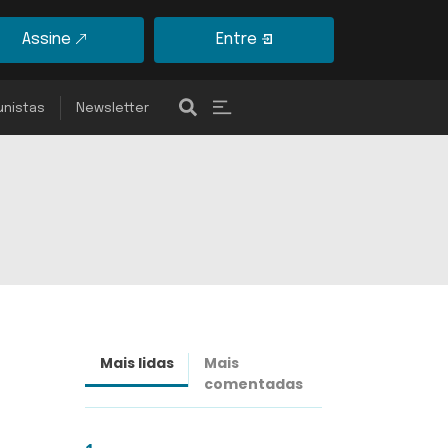
Assine
Entre
unistas
Newsletter
Mais lidas
Mais
Últimas
comentadas
notícias