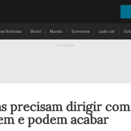
mas Notícias
Brasil
Mundo
Economia
Lado oa!
Col
s precisam dirigir com
bem e podem acabar