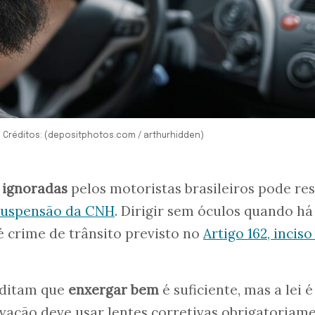
 Créditos: (depositphotos.com / arthurhidden)
 ignoradas
pelos motoristas brasileiros pode res
suspensão da CNH
. Dirigir sem óculos quando há
é crime de trânsito previsto no
Artigo 162, inciso
editam que
enxergar bem
é suficiente, mas a lei é
vação deve usar lentes corretivas obrigatoriame