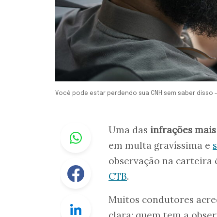
Você pode estar perdendo sua CNH sem saber disso -
Whastapp
Uma das
infrações mais
em multa gravíssima e
observação na carteira 
Facebook
CTB
.
Muitos condutores acr
Linkedin
clara: quem tem a obser