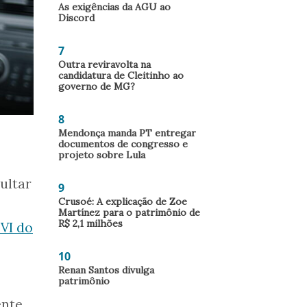
As exigências da AGU ao
Discord
7
Outra reviravolta na
candidatura de Cleitinho ao
governo de MG?
8
Mendonça manda PT entregar
documentos de congresso e
projeto sobre Lula
ultar
9
Crusoé: A explicação de Zoe
Martínez para o patrimônio de
R$ 2,1 milhões
 VI do
10
Renan Santos divulga
patrimônio
nte.