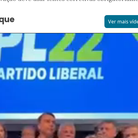
aque
Ver mais víd