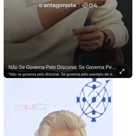
p
Não Se Governa Pelo Discurso. Se Governa Pelo Exemplo De Vida", Alfineta Ronaldo Caiado
"Não se governa pelo discurso. Se governa pelo exemplo de vida", alfineta Ronaldo Caiado, respondendo a empresários na primeira Sabatina Presidencial com a pauta definida por quem constrói o país. Se você busca informação com credibilidade, inscreva-se agora e ative o