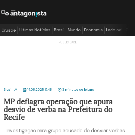
Últimas Notícias
Brasil
Mundo
Economia
Lado oa!
Colu
Crusoé
Brasil
14.08.2025 17:48
3 minutos de leitura
MP deflagra operação que apura
desvio de verba na Prefeitura do
Recife
Investigação mira grupo acusado de desviar verbas