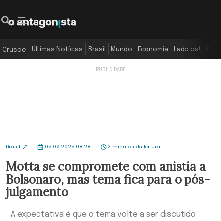
Últimas Notícias
Brasil
Mundo
Economia
Lado oa!
Colu
Crusoé
Brasil
05.09.2025 08:28
3 minutos de leitura
Motta se compromete com anistia a
Bolsonaro, mas tema fica para o pós-
julgamento
A expectativa é que o tema volte a ser discutido