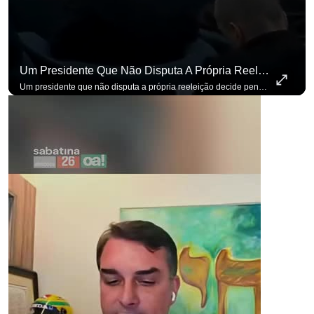
Um Presidente Que Não Disputa A Própria Reeleição Decide Pensando Em Quem Vem Depois.
Um presidente que não disputa a própria reeleição decide pensando em quem vem depois. Foi assim que Flávio Bolsonaro defendeu a PEC do fim da reeleição, primeira das medidas que citou para o ambiente de negócios. Se você busca informação com credibilidade, inscreva-se agora e ative o