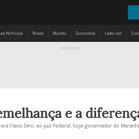
mas Notícias
Brasil
Mundo
Economia
Lado oa!
Col
emelhança e a diferenç
a Flávio Dino, ex-juiz federal, hoje governador do Maranhã