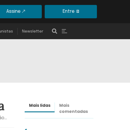
Assine
Entre
unistas
Newsletter
a
Mais lidas
Mais
Últimas
comentadas
notícias
o...