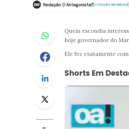
1 minuto de leitura
Redação O Antagonista
Whastapp
Quem escondia interesse
hoje governador do Ma
Facebook
Ele fez exatamente com
Shorts Em Dest
Linkedin
Twitter