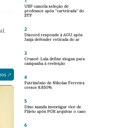
1
USP cancela seleção de
professor após “carteirada” do
STF
2
al,
Discord responde à AGU após
Janja defender retirada do ar
3
Crusoé: Lula define slogan para
campanha à reeleição
eos
4
Patrimônio de Nikolas Ferreira
cresce 8.850%
5
Dino manda investigar vice de
Flávio após PGR arquivar o caso
6