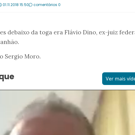
01.11.2018 15:50
comentários 0
s debaixo da toga era Flávio Dino, ex-juiz feder
ranhão.
o Sergio Moro.
aque
Ver mais víd