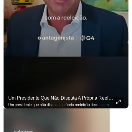
Um Presidente Que Não Disputa A Própria Reeleição Decide Pensando Em Quem Vem Depois.
Um presidente que não disputa a própria reeleição decide pensando em quem vem depois. Foi assim que Flávio Bolsonaro defendeu a PEC do fim da reeleição, primeira das medidas que citou para o ambiente de negócios. Se você busca informação com credibilidade, inscreva-se agora e ative o