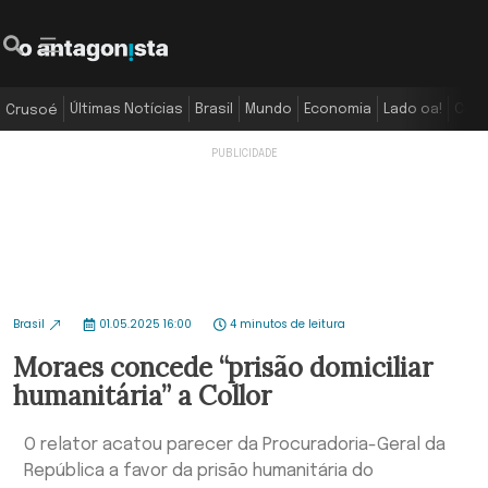
Últimas Notícias
Brasil
Mundo
Economia
Lado oa!
Colu
Crusoé
Brasil
01.05.2025 16:00
4 minutos de leitura
Moraes concede “prisão domiciliar
humanitária” a Collor
O relator acatou parecer da Procuradoria-Geral da
República a favor da prisão humanitária do