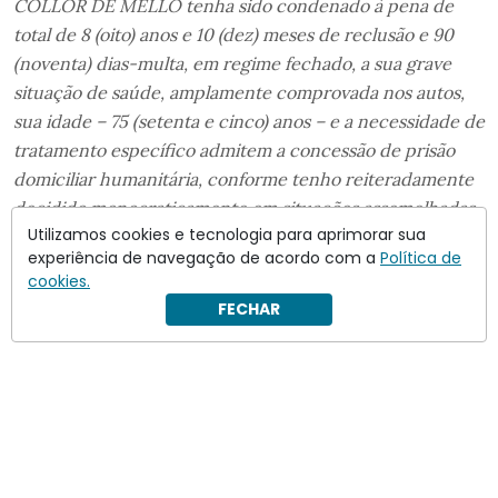
COLLOR DE MELLO tenha sido condenado à pena de
total de 8 (oito) anos e 10 (dez) meses de reclusão e 90
(noventa) dias-multa, em regime fechado, a sua grave
situação de saúde, amplamente comprovada nos autos,
sua idade – 75 (setenta e cinco) anos – e a necessidade de
tratamento específico admitem a concessão de prisão
domiciliar humanitária, conforme tenho reiteradamente
decidido monocraticamente em situações assemelhadas
Utilizamos cookies e tecnologia para aprimorar sua
em execuções de penais privativas de liberdade”.
experiência de navegação de acordo com a
Política de
cookies.
FECHAR