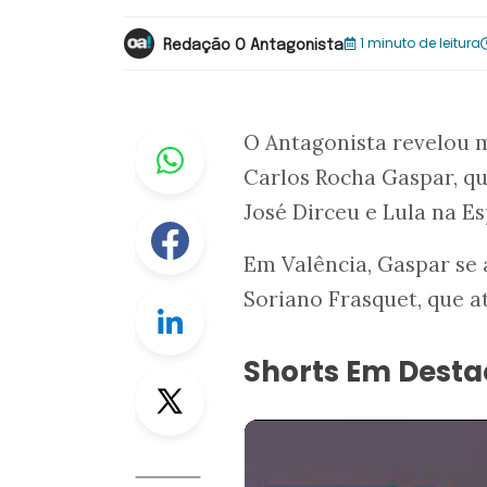
1 minuto de leitura
Redação O Antagonista
Whastapp
O Antagonista revelou m
Carlos Rocha Gaspar, qu
José Dirceu e Lula na E
Facebook
Em Valência, Gaspar se
Soriano Frasquet, que a
Linkedin
Shorts Em Dest
Twitter