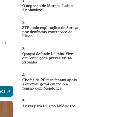
1
O segredo de Moraes, Lula e
Alcolumbre
2
STF pede explicações de Soraya
por denúncias contra vice de
Flávio
s de
3
Quaquá defende Lulinha: Vive
em “condições precárias” na
Espanha
4
Chefes da PF manifestam apoio
a diretor-geral em meio a
tensão com Mendonça
eos
5
Alerta para Lula no Lulômetro