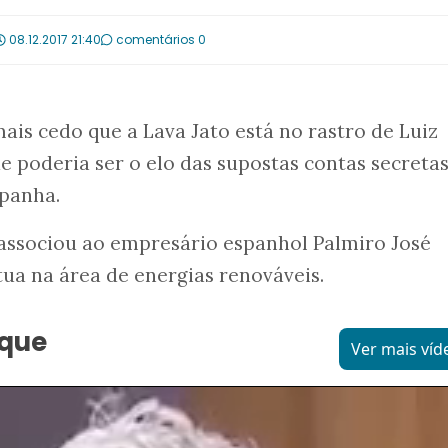
08.12.2017 21:40
comentários 0
ais cedo que a Lava Jato está no rastro de Luiz
e poderia ser o elo das supostas contas secreta
spanha.
 associou ao empresário espanhol Palmiro José
tua na área de energias renováveis.
aque
Ver mais víd