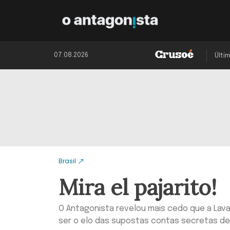
07.08.2026
Últi
Brasil
Mira el pajarito!
O Antagonista revelou mais cedo que a Lava
ser o elo das supostas contas secretas de J