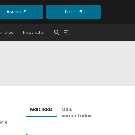
Assine
Entre
unistas
Newsletter
Mais lidas
Mais
Últimas
comentadas
notícias
eria