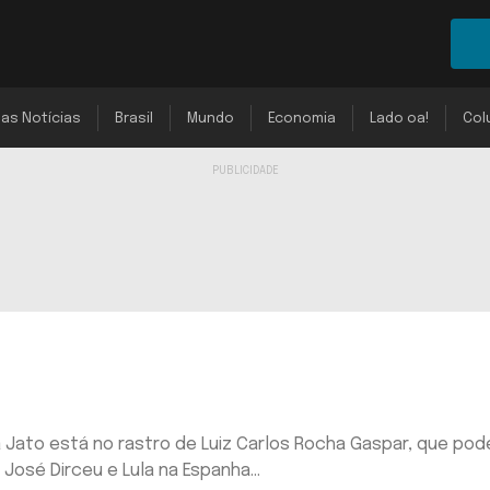
mas Notícias
Brasil
Mundo
Economia
Lado oa!
Col
 Jato está no rastro de Luiz Carlos Rocha Gaspar, que pod
osé Dirceu e Lula na Espanha...