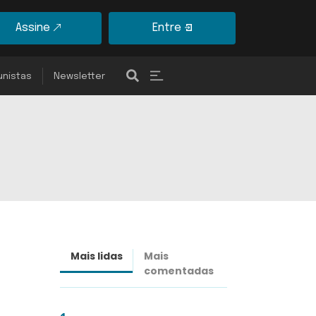
Assine
Entre
unistas
Newsletter
Mais lidas
Mais
Últimas
comentadas
notícias