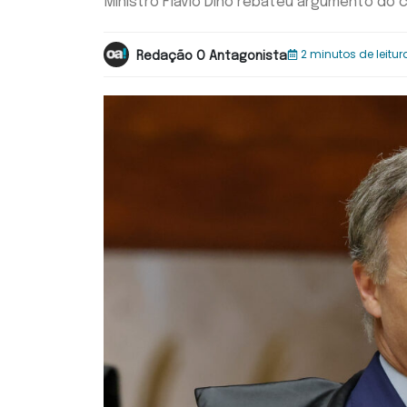
Ministro Flávio Dino rebateu argumento do 
2 minutos de leitur
Redação O Antagonista