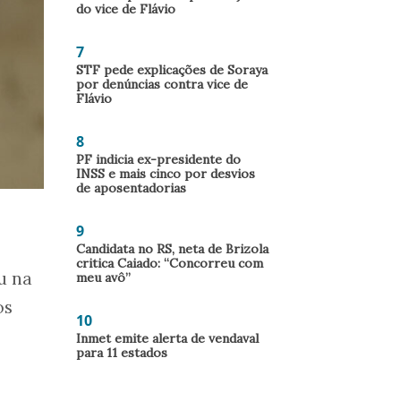
do vice de Flávio
7
STF pede explicações de Soraya
por denúncias contra vice de
Flávio
8
PF indicia ex-presidente do
INSS e mais cinco por desvios
de aposentadorias
9
Candidata no RS, neta de Brizola
critica Caiado: “Concorreu com
u na
meu avô”
os
10
Inmet emite alerta de vendaval
para 11 estados