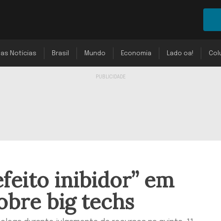
mas Notícias
Brasil
Mundo
Economia
Lado oa!
Col
feito inibidor” em
obre big techs