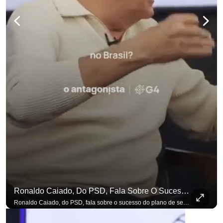
Ronaldo Caiado, Do PSD, Fala Sobre O Sucesso Do Plano De Segurança Pública
Ronaldo Caiado, do PSD, fala sobre o sucesso do plano de segurança pública como governador de Goiás, sendo um incentivo aos empreendedores locais. Se você busca informação com credibilidade, inscreva-se agora e ative o
p