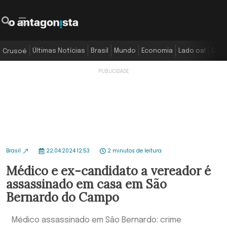
Últimas Notícias
Brasil
Mundo
Economia
Lado oa!
Colu
Crusoé
Brasil
22.04.2024 12:53
2 minutos de leitura
Médico e ex-candidato a vereador é
assassinado em casa em São
Bernardo do Campo
Médico assassinado em São Bernardo: crime