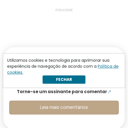
Utilizamos cookies e tecnologia para aprimorar sua
Os comentários não representam a opinião do site; a
experiência de navegação de acordo com a
Política de
responsabilidade pelo conteúdo postado é do autor da
mensagem.
cookies.
FECHAR
Comentários (0)
Torne-se um assinante para comentar
Leia mais comentários