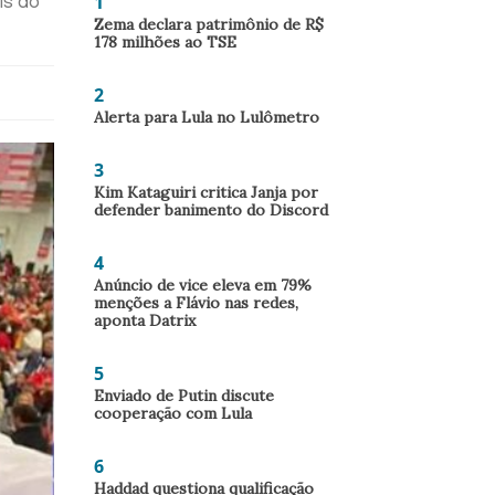
1
is do
Zema declara patrimônio de R$
178 milhões ao TSE
2
Alerta para Lula no Lulômetro
3
Kim Kataguiri critica Janja por
defender banimento do Discord
4
Anúncio de vice eleva em 79%
menções a Flávio nas redes,
aponta Datrix
5
Enviado de Putin discute
cooperação com Lula
6
Haddad questiona qualificação