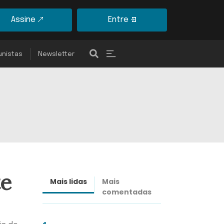
Assine
Entre
unistas
Newsletter
te
Mais lidas
Mais
Últimas
comentadas
notícias