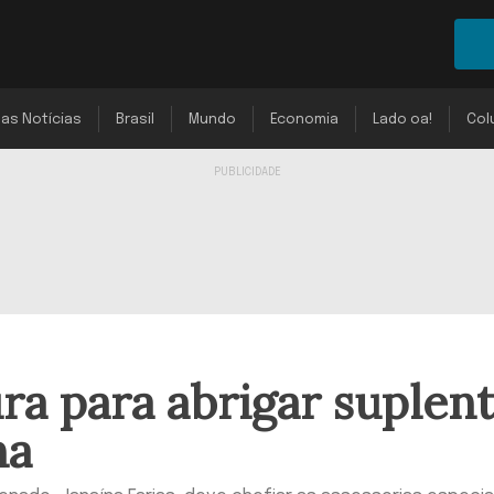
mas Notícias
Brasil
Mundo
Economia
Lado oa!
Col
ra para abrigar suplen
na