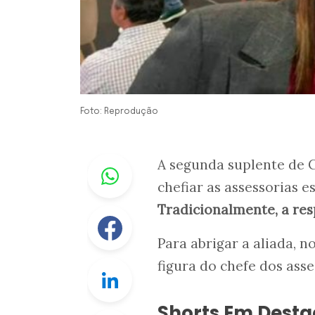
Foto: Reprodução
Whastapp
A segunda suplente de C
chefiar as assessorias 
Tradicionalmente, a res
Facebook
Para abrigar a aliada, 
figura do chefe dos ass
Linkedin
Shorts Em Dest