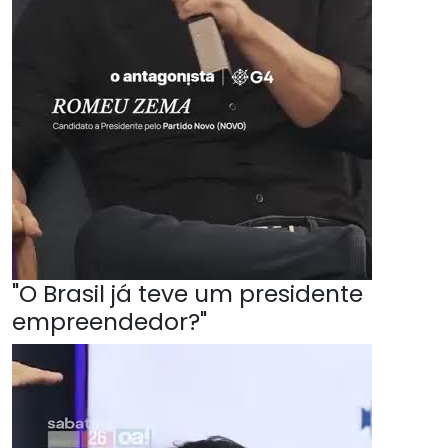
"O Brasil já teve um presidente
empreendedor?"