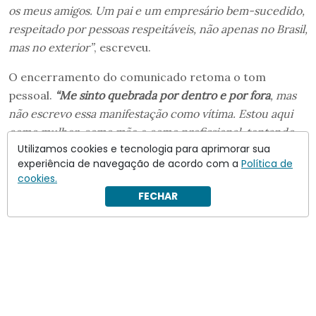
os meus amigos. Um pai e um empresário bem-sucedido,
respeitado por pessoas respeitáveis, não apenas no Brasil,
mas no exterior”
, escreveu.
O encerramento do comunicado retoma o tom
pessoal.
“Me sinto quebrada por dentro e por fora
, mas
não escrevo essa manifestação como vítima. Estou aqui
como mulher, como mãe e como profissional, tentando
Utilizamos cookies e tecnologia para aprimorar sua
superar essa imensa dor. E com o mesmo esforço, foco e
experiência de navegação de acordo com a
Política de
determinação que sempre tive até aqui, pretendo passar
cookies.
por esse momento de cabeça erguida”
.
FECHAR