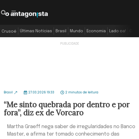
Últimas Notícias
Brasil
Mundo
Economia
Lado oa!
Colu
Crusoé
Brasil
27.03.2026 19:33
2 minutos de leitura
“Me sinto quebrada por dentro e por
fora”, diz ex de Vorcaro
Martha Graeff nega saber de irregularidades no Banco
Master, e afirma ter tomado conhecimento das