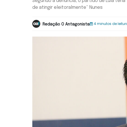
Segundo a denúncia, o partido de Lula teri
de atingir eleitoralmente” Nunes
4 minutos de leitur
Redação O Antagonista