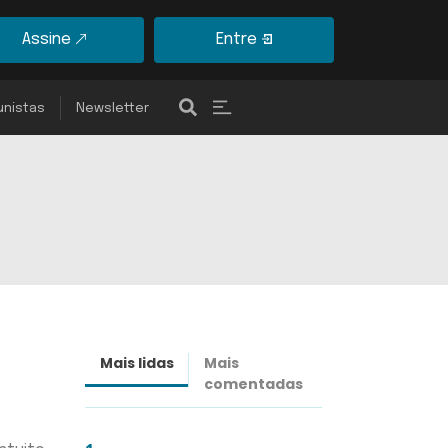
Assine
Entre
unistas
Newsletter
Mais lidas
Mais
Últimas
comentadas
notícias