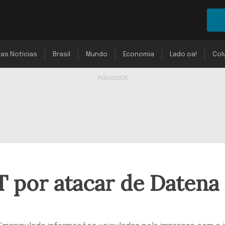
mas Notícias
Brasil
Mundo
Economia
Lado oa!
Col
 por atacar de Datena