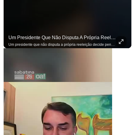
Um Presidente Que Não Disputa A Própria Reeleição Decide Pensando Em Quem Vem Depois.
Um presidente que não disputa a própria reeleição decide pensando em quem vem depois. Foi assim que Flávio Bolsonaro defendeu a PEC do fim da reeleição, primeira das medidas que citou para o ambiente de negócios. Se você busca informação com credibilidade, inscreva-se agora e ative o