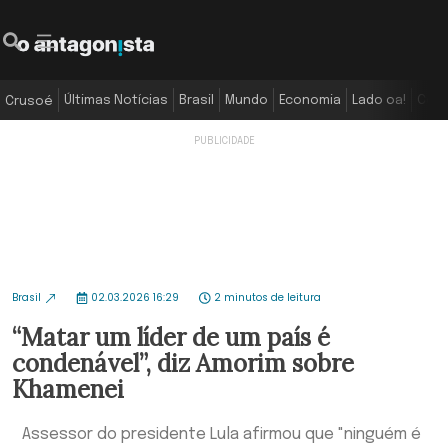
Últimas Notícias
Brasil
Mundo
Economia
Lado oa!
Colu
Crusoé
Brasil
02.03.2026 16:29
2 minutos de leitura
“Matar um líder de um país é
condenável”, diz Amorim sobre
Khamenei
Assessor do presidente Lula afirmou que "ninguém é