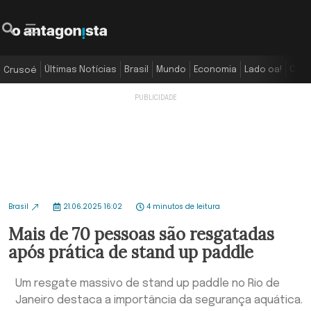
Últimas Notícias
Brasil
Mundo
Economia
Lado oa!
Colu
Crusoé
Brasil
21.06.2025 16:02
4 minutos de leitura
Mais de 70 pessoas são resgatadas
após prática de stand up paddle
Um resgate massivo de stand up paddle no Rio de
Janeiro destaca a importância da segurança aquática.