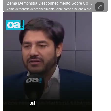
Zema Demonstra Desconhecimento Sobre Como Funciona O Processo De Mudança Das Leis. #OAntagonista
Zema demonstra desconhecimento sobre como funciona o processo de mudança das leis. #OAntagonista Se você busca informação com credibilidade, inscreva-se agora e ative o