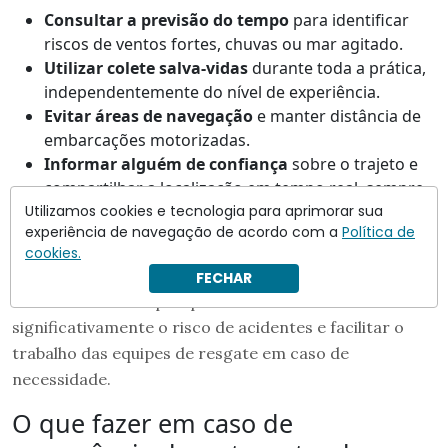
Consultar a previsão do tempo
para identificar
riscos de ventos fortes, chuvas ou mar agitado.
Utilizar colete salva-vidas
durante toda a prática,
independentemente do nível de experiência.
Evitar áreas de navegação
e manter distância de
embarcações motorizadas.
Informar alguém de confiança
sobre o trajeto e
compartilhar a localização em tempo real, sempre
que possível.
Utilizamos cookies e tecnologia para aprimorar sua
experiência de navegação de acordo com a
Política de
Respeitar orientações das autoridades
e
cookies.
sinalizações presentes nas praias.
FECHAR
Essas medidas simples podem reduzir
significativamente o risco de acidentes e facilitar o
trabalho das equipes de resgate em caso de
necessidade.
O que fazer em caso de