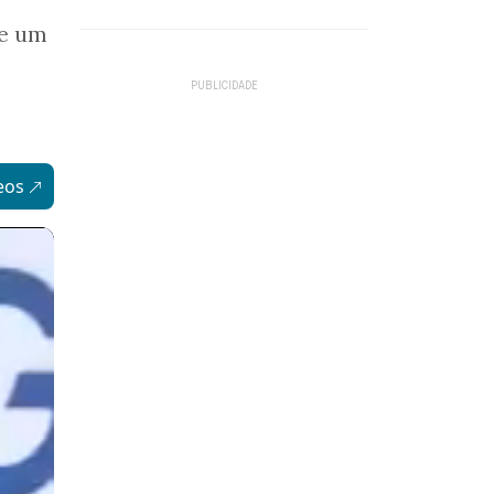
de um
eos