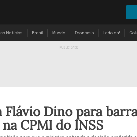
mas Notícias
Brasil
Mundo
Economia
Lado oa!
Col
 Flávio Dino para barr
o na CPMI do INSS