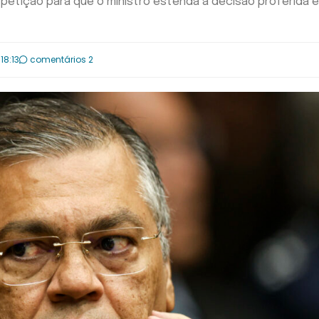
 petição para que o ministro estenda a decisão proferida 
18:13
comentários 2