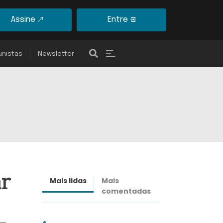
Assine
Entre
unistas
Newsletter
ar
Mais lidas
Mais
Últimas
comentadas
notícias