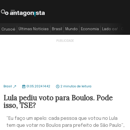
Últimas Notícias
Brasil
Mundo
Economia
Lado oa!
Colu
Crusoé
Brasil
01.05.2024 14:42
2 minutos de leitura
Lula pediu voto para Boulos. Pode
isso, TSE?
“Eu faço um apelo: cada pessoa que votou no Lula
tem que votar no Boulos para prefeito de São Paulo”,