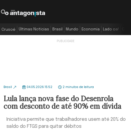
Últimas Notícias
Brasil
Mundo
Economia
Lado oa!
Colu
Crusoé
Brasil
04.05.2026 15:52
2 minutos de leitura
Lula lança nova fase do Desenrola
com desconto de até 90% em dívida
Iniciativa permite que trabalhadores usem até 20% do
saldo do FTGS para quitar débitos