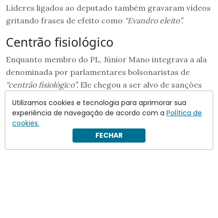
Líderes ligados ao deputado também gravaram vídeos
gritando frases de efeito como
“Evandro eleito”.
Centrão fisiológico
Enquanto membro do PL, Júnior Mano integrava a ala
denominada por parlamentares bolsonaristas de
“centrão fisiológico”.
Ele chegou a ser alvo de sanções
na Câmara em virtude de votações que
Utilizamos cookies e tecnologia para aprimorar sua
acompanharam o governo. No último ano, ele foi
experiência de navegação de acordo com a
Política de
suspenso das comissões após votar a favor da
cookies.
FECHAR
reestruturação ministerial.