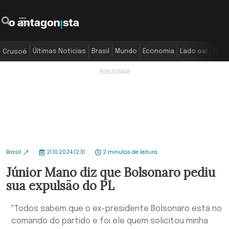
Últimas Notícias
Brasil
Mundo
Economia
Lado oa!
Colu
Crusoé
Brasil
21.10.2024 12:31
2 minutos de leitura
Júnior Mano diz que Bolsonaro pediu
sua expulsão do PL
"Todos sabem que o ex-presidente Bolsonaro está no
comando do partido e foi ele quem solicitou minha