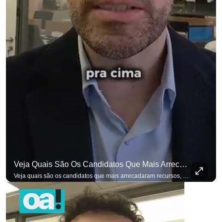
Veja Quais São Os Candidatos Que Mais Arrecadaram Recursos, Até Agora, Por Meio De Vaquinhas Eleito
Veja quais são os candidatos que mais arrecadaram recursos, até agora, por meio de vaquinhas eleitorais. #OAntagonista Se você busca informação com credibilidade, inscreva-se agora e ative o