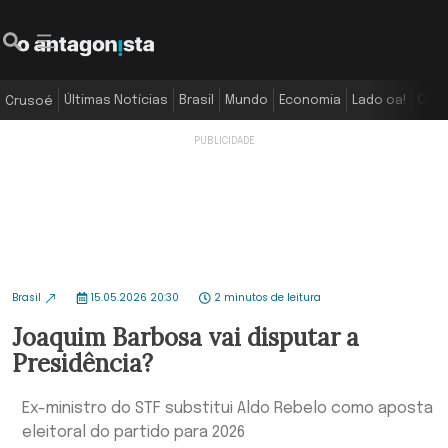
Últimas Notícias
Brasil
Mundo
Economia
Lado oa!
Colu
Crusoé
Brasil
15.05.2026 20:30
2 minutos de leitura
Joaquim Barbosa vai disputar a
Presidência?
Ex-ministro do STF substitui Aldo Rebelo como aposta
eleitoral do partido para 2026