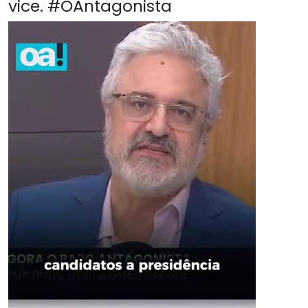
vice. #OAntagonista