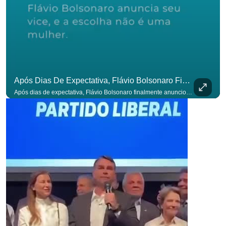
Após Dias De Expectativa, Flávio Bolsonaro Finalmente Anunciou Seu Vice. #OAntagonista
Após dias de expectativa, Flávio Bolsonaro finalmente anunciou seu vice. #OAntagonista Se você busca informação com credibilidade, inscreva-se agora e ative o