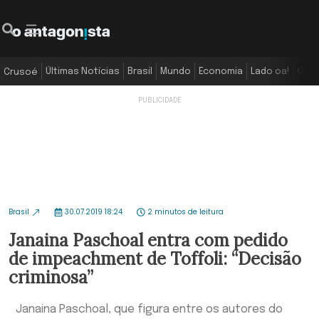
Últimas Notícias
Brasil
Mundo
Economia
Lado oa!
Colu
Crusoé
Brasil
30.07.2019 18:24
2 minutos de leitura
Janaina Paschoal entra com pedido
de impeachment de Toffoli: “Decisão
criminosa”
Janaina Paschoal, que figura entre os autores do