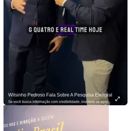
Wilsinho Pedroso Fala Sobre A Pesquisa Eleitoral
Se você busca informação com credibilidade, inscreva-se agora e ative o
p